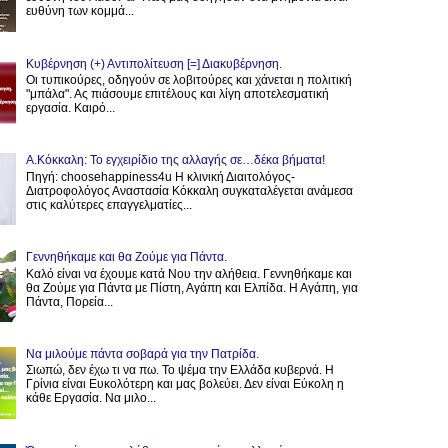
ευθύνη των κομμά...
Κυβέρνηση (+) Αντιπολίτευση [=] Διακυβέρνηση.
Οι τυπικούρες, οδηγούν σε λοβιτούρες και χάνεται η πολιτική
"μπάλα". Ας πιάσουμε επιτέλους και λίγη αποτελεσματική
εργασία. Καιρό...
Α.Κόκκαλη: Το εγχειρίδιο της αλλαγής σε…δέκα βήματα!
Πηγή: choosehappiness4u Η κλινική Διαιτολόγος-
Διατροφολόγος Αναστασία Κόκκαλη συγκαταλέγεται ανάμεσα
στις καλύτερες επαγγελματίες...
Γεννηθήκαμε και θα Ζούμε για Πάντα.
Καλό είναι να έχουμε κατά Νου την αλήθεια. Γεννηθήκαμε και
θα Ζούμε για Πάντα με Πίστη, Αγάπη και Ελπίδα. Η Αγάπη, για
Πάντα, Πορεία...
Να μιλούμε πάντα σοβαρά για την Πατρίδα.
Σιωπώ, δεν έχω τι να πω. Το ψέμα την Ελλάδα κυβερνά. Η
Γρίνια είναι Ευκολότερη και μας βολεύει. Δεν είναι Εύκολη η
κάθε Εργασία. Να μιλο...