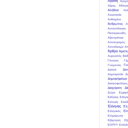
Αγάπη
Αγορ
Αέρας
Αθλητι
Αλήθεια
Αλλ
Αναστασία 
Ανθισμένο
Άνθρωπος
Α
Αντιπολίτευση
Παπαγιαννίδη
Αξιοπρέπεια
Απολογισμός
Αποτέλεσμα
Απ
Άρθρο
Αριστ
Αυγουστός
Βάδ
Γέννηση
Γέ
Γν
Γνώμονας
Δεκ
Δειλινό
Δημοκρατία
Δ
Δημοψήφισμα
Διατροφολόγος
Διαχείριση
Δί
Δώρο
Εγχειρί
Ειδήσεις
Ειδησ
Εκλογές
Ελεύ
Έλληνας
Έλ
Ελ
Ελληνικός
Ενημέρωση
Εξάρτηση
Εξ
ΕΟΠΥΥ
Επένδ