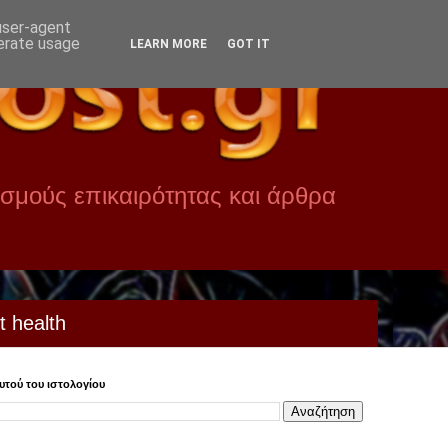
 user-agent
nerate usage
LEARN MORE
GOT IT
σμούς επικαιρότητας και άρθρα
t health
τού του ιστολογίου