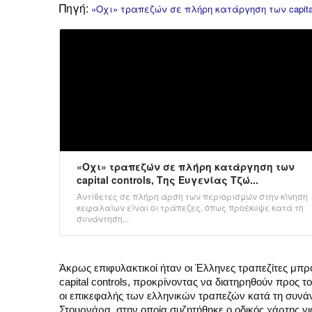
Πηγή:
«Οχι» τραπεζών σε πλήρη κατάργηση των capital c
«Οχι» τραπεζών σε πλήρη κατάργηση των
capital controls, Της Ευγενίας Τζώ...
Αντίθετες σε πλήρη άρση των περιορισμών στην κίνηση
κεφαλαίων είναι οι τράπεζες, όπως προέκυψε κατά τη
συνάντηση...
Άκρως επιφυλακτικοί ήταν οι Έλληνες τραπεζίτες μπ
capital controls, προκρίνοντας να διατηρηθούν προς
οι επικεφαλής των ελληνικών τραπεζών κατά τη συνάντ
Στουρνάρα, στην οποία συζητήθηκε ο οδικός χάρτης γ