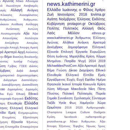
Αγώνας
ά
Άδικο
Αδυναμία
news.kathimerini.gr
κό
Αιωνιότητα
Ακτιβισμός
Ελλάδα
Ιωάννης ο Φίλος
Άρθρο
Αλλαγή
Ανάγκη
αγές
Ζωή
Ιανουάριος
2018
tovima.gr
Κόκκαλη
Ανασφάλιστος
Αγάπη
Νοέμβριος
Έλληνας
Εκδότης
Ανθρώπινος
Άνθρωποι.
Κυβέρνηση
protagon.gr
Οκτώβριος
νίκανοι
Αντίθεση
Αντίληψη
Πολίτης
Πολιτικός
Αλλαγή
Θεός
Αντίσταση
Αντώνη
Λαός
Μέλλον
ethnos.gr
Αξία
Ανυπομονησία
Άξιο
www.kathimerini.gr
Άνθρωπος
Έλληνες
Απαντήσεις
Απλότητα
Αγώνας
Αλήθεια
Ανάγκη
Αριστερά
Απόρθητο
Απορίας
Δεκέμβριος
Δημοψήφισμα
Ελληνική
οτυχία
Αποχή
Άποψη
Αρετή
Εξουσία
Επιλογή
Εργασία
Ευρωζώνη
ερά
Αριστερό
Αρχή
Ασύνετος
Θέση
Ιωάννης Μιχαηλίδης
Κρίση.
Κόμμα
Βήμα
ην
Βιασύνη
Βουλευτής
Μνημόνιο.
Πατρίδα
Ψυχή
2014
2019
ροντας Ιωσήφ
Γνώμης
MichaelidesPostCom
Αξία
Αριστερό
Αρχή
ώση
Γρίβας
ΓΣΕΕ
Δάσος
Βήμα
Γνώση
Δίκαιο
Διαχείριση
Εθνικό
έμβριος
Δεξιά
Δεσμά
Ελευθερία
Ελληνικό
Ελπίδα
Εμείς
ημοκρατικό
Δημοσιογράφος
Εργαζόμενος
Ευχές
Ευχή
Εφόδιο
Ημέρα
Διάγγελμα
Διαιτολόγος-
Θρησκεία
Ικανοί
Ιστορία
Κοινωνία
Κρίση
Διακυβέρνηση
Διασκέδαση
Λύση
Μήνυμα
Μακεδονία
Νίκη
Πίστη
καιο
Διχασμένος
Διχασμός
Πλούτος
Πολιτική
Πολιτισμός
Πορεία
Εθνικό
διο
Εγώ
Εθνική
Εκδότης
Σημαία
Συναίνεση
Σχολιασμός
Σύνταγμα
εογραφία
Ειρηνικό
Ελλάδα
Ταξίδι
Υγεία
Φως
Χαμόγελο
Χώρα
Ελευθερία
θερη
Ωριμότητα
2016
2020
Aρθρογραφία.
ληνες
Ελληνική
Ελληνικό
Champions League
Culture
Gadgets
πίδα
Εμείς
Ενημερωμένος
Kρίση.
facebook
naftemporiki.gr
Ενωμένος
Εξαπάτηση
protothema.gr
Άδικο
Άνθρωποι.
Άξιο
Εξουσία
ήγηση
Έξυπνος
Άποψη
Έξυπνος
Έφηβος
Ήρωας
Ίχνος
υση
Επετηρίδα
Επικαιρότητα