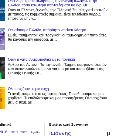
Όσο νωρίτερα καταλάβουμε, την ανάγκη αλλαγών στην
Ελλάδα, τόσο καλύτερα αποτελέσματα θα έχουμε.
Όταν οι Έλληνες ξεχνούν, την Ελληνική Σημαία, γιατί κρατούν
με πάθος, τις κομματικές σημαίες, είναι τελεσίδικο θαρρώ,
τίποτα να μην γ...
Θα κτίσουμε Ελλάδα, απόρθητο να είναι Κάστρο.
Εμείς, "ασήμαντοι" και "τραγικοί", οι "τιμωρημένοι" πατριώτες,
θα κάνουμε την διαφορά, με ...
Όταν η γάτα συμφιλιώθηκε με τα ποντίκια
Άρθρο του Αντώνη Παπαγιαννίδη Πλήρης συμφωνία, λοιπόν,
των «κοινωνικών εταίρων» για το ιερό και απαραβίαστο της
Εθνικής Γενικής Συ...
Όλα αρχίζουν με μια ευχή.
Τι αναζητούμε και το έχουμε αμέσως; Τι επιθυμούμε και μας
χαρίζεται; Τι επιδιώκουμε και μας προσφέρεται; Όλα αρχίζουν
με μια ευχή. Δεί...
αβητικά
Ετικέτες κατά Συχνότητα
2018
Ιωάννης μ
2019
2020
Αγαθό