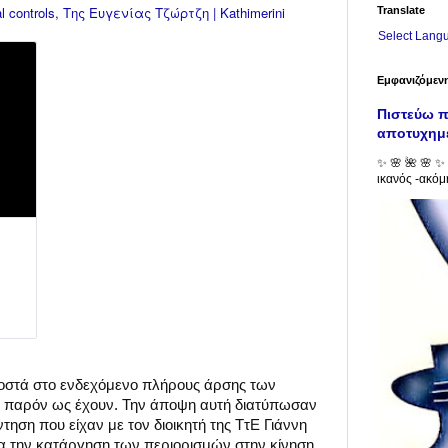
ontrols, Της Ευγενίας Τζώρτζη | Kathimerini
Translate
Select Lang
Εμφανιζόμεν
Πιστεύω π
αποτυχημ
✨ 🌸 🌺 🌸 ✨ 
ικανός -ακόμη
ροστά στο ενδεχόμενο πλήρους άρσης των
 το παρόν ως έχουν. Την άποψη αυτή διατύπωσαν
ηση που είχαν με τον διοικητή της ΤτΕ Γιάννη
ια την κατάργηση των περιορισμών στην κίνηση