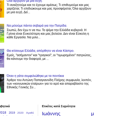
Όλα αρχίζουν με μια ευχή.
Τι αναζητούμε και το έχουμε αμέσως; Τι επιθυμούμε και μας
χαρίζεται; Τι επιδιώκουμε και μας προσφέρεται; Όλα αρχίζουν
με μια ευχή. Δεί...
Να μιλούμε πάντα σοβαρά για την Πατρίδα.
Σιωπώ, δεν έχω τι να πω. Το ψέμα την Ελλάδα κυβερνά. Η
Γρίνια είναι Ευκολότερη και μας βολεύει. Δεν είναι Εύκολη η
κάθε Εργασία. Να μιλο...
Θα κτίσουμε Ελλάδα, απόρθητο να είναι Κάστρο.
Εμείς, "ασήμαντοι" και "τραγικοί", οι "τιμωρημένοι" πατριώτες,
θα κάνουμε την διαφορά, με ...
Όταν η γάτα συμφιλιώθηκε με τα ποντίκια
Άρθρο του Αντώνη Παπαγιαννίδη Πλήρης συμφωνία, λοιπόν,
των «κοινωνικών εταίρων» για το ιερό και απαραβίαστο της
Εθνικής Γενικής Συ...
αβητικά
Ετικέτες κατά Συχνότητα
2018
Ιωάννης μ
2019
2020
Αγαθό