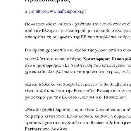
http://www.naftemporiki.gr
πηγή:
Ως «κεραυνός εν αιθρία» χτύπησε τους αναλυτές αν
από τον Έλληνα πρωθυπουργό, με το οποίο ο ελληνικ
απορρίψει τη συμφωνία της ΕΕ που προβλέπει κούρεμ
Για άμεση χρεοκοπία και έξοδο της χώρας από το ευ
Χριστόφορος Πισσαρίδ
νομπελίστας οικονομολόγος,
στο δημοψήφισμα. «Σε περίπτωση που υπερισχύσει το
χρεοκοπία. Δεν βλέπω να παραμένει στο ευρώ», ανέ
«Είναι δύσκολο να προβλέψει κανείς τι θα συμβεί στ
είναι πολύ κακό για την Ευρωπαϊκή Ένωση και την ε
χειρότερο για την Ελλάδα», εξηγεί ο κ. Πισσαρίδης.
«Εάν διεξαχθεί δημοψήφισμα, είναι λογικό να περιμέν
τα μέτρα λιτότητας. Είναι λογικό, λοιπόν, η συμφων
ο Χάουαρντ
τραπουλόχαρτα», σχολιάζει στο Reuters
Partners
στο Λονδίνο.