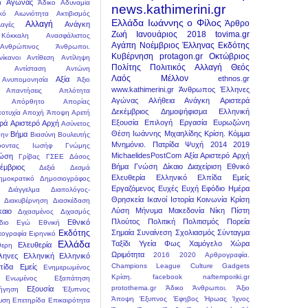
Αγώνας
ά
Άδικο
Αδυναμία
news.kathimerini.gr
κό
Αιωνιότητα
Ακτιβισμός
Ελλάδα
Ιωάννης ο Φίλος
Άρθρο
Αλλαγή
Ανάγκη
αγές
Ζωή
Ιανουάριος
2018
tovima.gr
Κόκκαλη
Ανασφάλιστος
Αγάπη
Νοέμβριος
Έλληνας
Εκδότης
Ανθρώπινος
Άνθρωποι.
Κυβέρνηση
protagon.gr
Οκτώβριος
νίκανοι
Αντίθεση
Αντίληψη
Πολίτης
Πολιτικός
Αλλαγή
Θεός
Αντίσταση
Αντώνη
Λαός
Μέλλον
ethnos.gr
Αξία
Ανυπομονησία
Άξιο
www.kathimerini.gr
Άνθρωπος
Έλληνες
Απαντήσεις
Απλότητα
Αγώνας
Αλήθεια
Ανάγκη
Αριστερά
Απόρθητο
Απορίας
Δεκέμβριος
Δημοψήφισμα
Ελληνική
οτυχία
Αποχή
Άποψη
Αρετή
Εξουσία
Επιλογή
Εργασία
Ευρωζώνη
ερά
Αριστερό
Αρχή
Ασύνετος
Θέση
Ιωάννης Μιχαηλίδης
Κρίση.
Κόμμα
Βήμα
ην
Βιασύνη
Βουλευτής
Μνημόνιο.
Πατρίδα
Ψυχή
2014
2019
ροντας Ιωσήφ
Γνώμης
MichaelidesPostCom
Αξία
Αριστερό
Αρχή
ώση
Γρίβας
ΓΣΕΕ
Δάσος
Βήμα
Γνώση
Δίκαιο
Διαχείριση
Εθνικό
έμβριος
Δεξιά
Δεσμά
Ελευθερία
Ελληνικό
Ελπίδα
Εμείς
ημοκρατικό
Δημοσιογράφος
Εργαζόμενος
Ευχές
Ευχή
Εφόδιο
Ημέρα
Διάγγελμα
Διαιτολόγος-
Θρησκεία
Ικανοί
Ιστορία
Κοινωνία
Κρίση
Διακυβέρνηση
Διασκέδαση
Λύση
Μήνυμα
Μακεδονία
Νίκη
Πίστη
καιο
Διχασμένος
Διχασμός
Πλούτος
Πολιτική
Πολιτισμός
Πορεία
Εθνικό
διο
Εγώ
Εθνική
Εκδότης
Σημαία
Συναίνεση
Σχολιασμός
Σύνταγμα
εογραφία
Ειρηνικό
Ελλάδα
Ταξίδι
Υγεία
Φως
Χαμόγελο
Χώρα
Ελευθερία
θερη
Ωριμότητα
2016
2020
Aρθρογραφία.
ληνες
Ελληνική
Ελληνικό
Champions League
Culture
Gadgets
πίδα
Εμείς
Ενημερωμένος
Kρίση.
facebook
naftemporiki.gr
Ενωμένος
Εξαπάτηση
protothema.gr
Άδικο
Άνθρωποι.
Άξιο
Εξουσία
ήγηση
Έξυπνος
Άποψη
Έξυπνος
Έφηβος
Ήρωας
Ίχνος
υση
Επετηρίδα
Επικαιρότητα