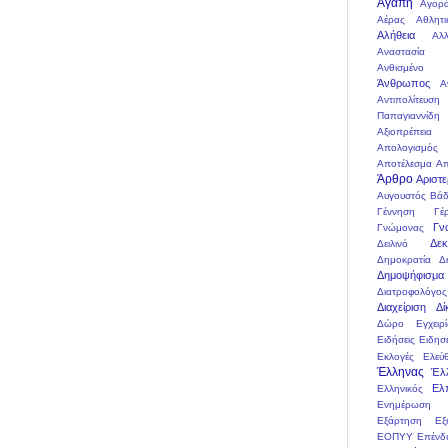
Αγάπη
Αγορ
Αέρας
Αθλητι
Αλήθεια
Αλλ
Αναστασία 
Ανθισμένο
Άνθρωπος
Α
Αντιπολίτευση
Παπαγιαννίδη
Αξιοπρέπεια
Απολογισμός
Αποτέλεσμα
Απ
Άρθρο
Αριστ
Αυγουστός
Βάδ
Γέννηση
Γέ
Γν
Γνώμονας
Δεκ
Δειλινό
Δημοκρατία
Δ
Δημοψήφισμα
Διατροφολόγος
Διαχείριση
Δί
Δώρο
Εγχειρί
Ειδήσεις
Ειδησ
Εκλογές
Ελεύ
Έλληνας
Έλ
Ελ
Ελληνικός
Ενημέρωση
Εξάρτηση
Εξ
ΕΟΠΥΥ
Επένδ