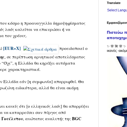
Translate
Select Lang
ά τον κόσμο η προαναγγελία δημοψηφίσματος
Εμφανιζόμεν
ός λαός καλείται να επικυρώσει ή να
Πιστεύω π
α του χρέους.
αποτυχημ
✨ 🌸 🌺 🌸 ✨ 
[EUR=X]
ρώ
προειδοποιεί ο
ικανός -ακόμη
ης
, σε περίπτωση αρνητικού αποτελέσματος
 “Όχι”, η Ελλάδα θα κηρύξει αυτόματα
φερε χαρακτηριστικά.
ην Ελλάδα εάν [η συμφωνία] απορριφθεί. Θα
υρωζώνη ειδικότερα, αλλά θα είναι ακόμη
ει κανείς ότι [ο ελληνικός λαός] θα απορρίψει
ία να καταρρεύσει σαν πύργος από
 Γουέλντον
BGC
, ανώτατος αναλυτής της