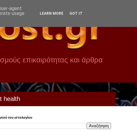
 user-agent
nerate usage
LEARN MORE
GOT IT
σμούς επικαιρότητας και άρθρα
t health
τού του ιστολογίου