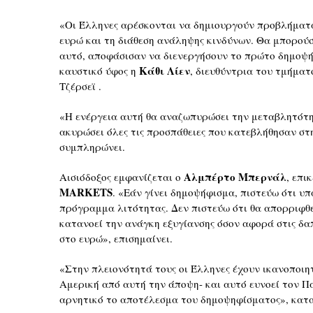
«Οι Έλληνες αρέσκονται να δημιουργούν προβλήματα
ευρώ και τη διάθεση ανάληψης κινδύνων. Θα μπορού
αυτό, αποφάσισαν να διενεργήσουν το πρώτο δημοψή
Κάθι Λίεν
καυστικό ύφος η
, διευθύντρια του τμήμα
Τζέρσεϊ .
«Η ενέργεια αυτή θα αναζωπυρώσει την μεταβλητότη
ακυρώσει όλες τις προσπάθειες που κατεβλήθησαν στ
συμπληρώνει.
Αλμπέρτο Μπερνάλ
Αισιόδοξος εμφανίζεται ο
, επι
MARKETS
. «Εάν γίνει δημοψήφισμα, πιστεύω ότι υ
πρόγραμμα λιτότητας. Δεν πιστεύω ότι θα απορριφθε
κατανοεί την ανάγκη εξυγίανσης όσον αφορά στις δα
στο ευρώ», επισημαίνει.
«Στην πλειονότητά τους οι Έλληνες έχουν ικανοποιητ
Αμερική από αυτή την άποψη- και αυτό ευνοεί τον Π
αρνητικό το αποτέλεσμα του δημοψηφίσματος», κατα